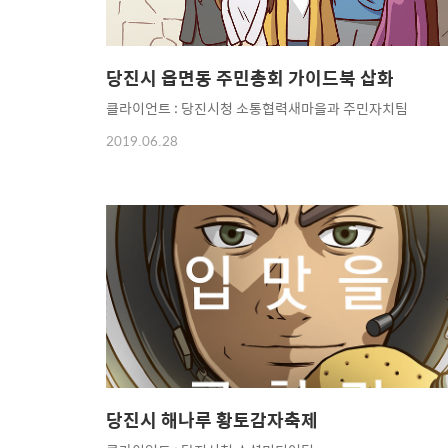
당진시 읍면동 주민총회 가이드북 삽화
클라이언트 : 당진시청 소통협력새마을과 주민자치팀
2019.06.28
당진시 해나루 황토감자축제